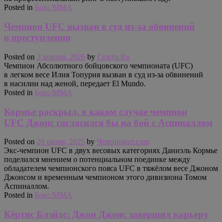
Posted in
Бокс/MMA
Чемпион UFC вызван в суд из-за обвинений
в преступлении
Posted on
3 января, 2026
by
Газета.Ru
Чемпион Абсолютного бойцовского чемпионата (UFC)
в легком весе Илия Топурия вызван в суд из-за обвинений
в насилии над женой, передает El Mundo.
Posted in
Бокс/MMA
Кормье раскрыл, в каком случае чемпион
UFC Джонс согласился бы на бой с Аспиналлом
Posted on
20 июня, 2025
by
Чемпионат.com
Экс-чемпион UFC в двух весовых категориях Даниэль Кормье
поделился мнением о потенциальном поединке между
обладателем чемпионского пояса UFC в тяжёлом весе Джоном
Джонсом и временным чемпионом этого дивизиона Томом
Аспиналлом.
Posted in
Бокс/MMA
Кёртис Блэйдс: Джон Джонс завершил карьеру