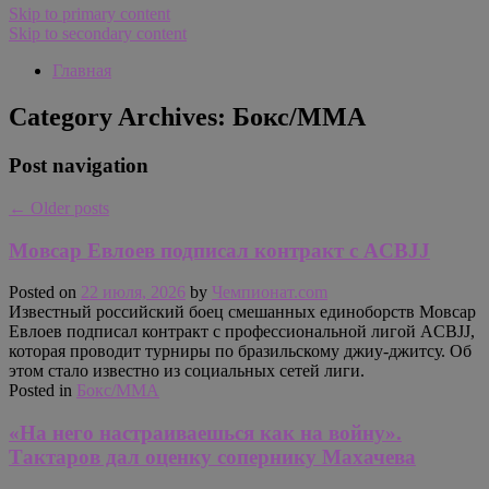
Skip to primary content
Skip to secondary content
Главная
Category Archives:
Бокс/MMA
Post navigation
←
Older posts
Мовсар Евлоев подписал контракт с ACBJJ
Posted on
22 июля, 2026
by
Чемпионат.com
Известный российский боец смешанных единоборств Мовсар
Евлоев подписал контракт с профессиональной лигой ACBJJ,
которая проводит турниры по бразильскому джиу-джитсу. Об
этом стало известно из социальных сетей лиги.
Posted in
Бокс/MMA
«На него настраиваешься как на войну».
Тактаров дал оценку сопернику Махачева