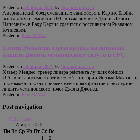
Posted on
20 июня, 2025
by
Чемпионат.com
Американский боец смешанных единоборств Кёртис Блэйдс
высказался о чемпионе UFC в тяжёлом весе Джоне Джонсе.
Напомним, в Баку Кёртис сразится с россиянином Ризваном
Куниевым.
Posted in
Бокс/MMA
Тренер Махачева отреагировал на призывы
лишить Джонса чемпионского титула в UFC
Posted on
20 июня, 2025
by
Чемпионат.com
Хавьер Мендес, тренер лидера рейтинга лучших бойцов
UFC вне зависимости от весовой категории Ислама Махачева,
прокомментировал призыва некоторых фанатов и экспертов
лишить чемпионского пояса Джона Джонса.
Posted in
Бокс/MMA
Post navigation
←
Older posts
Август 2026
Пн
Вт
Ср
Чт
Пт
Сб
Вс
1
2