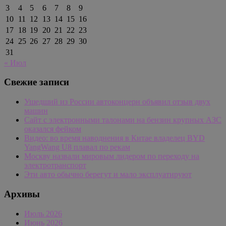
3
4
5
6
7
8
9
10
11
12
13
14
15
16
17
18
19
20
21
22
23
24
25
26
27
28
29
30
31
« Июл
Свежие записи
Ушедший из России автоконцерн объявил отзыв двух
машин
Сайт с электронными талонами на бензин крупных АЗС
оказался фейком
Видео: во время наводнения в Китае владелец BYD
YangWang U8 плавал по рекам
Москву назвали мировым лидером по переходу на
электротранспорт
Эти авто обычно берегут и мало эксплуатируют
Архивы
Июль 2026
Июнь 2026