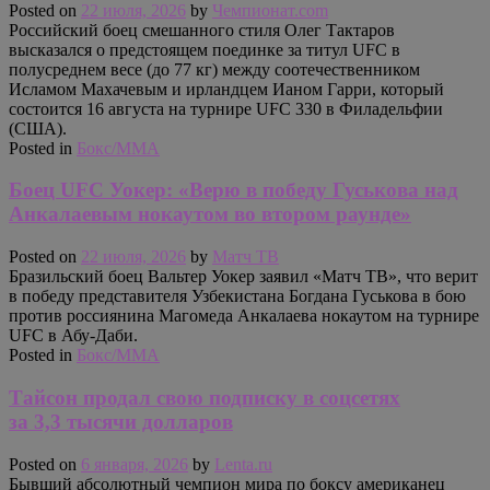
Posted on
22 июля, 2026
by
Чемпионат.com
Российский боец смешанного стиля Олег Тактаров
высказался о предстоящем поединке за титул UFC в
полусреднем весе (до 77 кг) между соотечественником
Исламом Махачевым и ирландцем Ианом Гарри, который
состоится 16 августа на турнире UFC 330 в Филадельфии
(США).
Posted in
Бокс/MMA
Боец UFC Уокер: «Верю в победу Гуськова над
Анкалаевым нокаутом во втором раунде»
Posted on
22 июля, 2026
by
Матч ТВ
Бразильский боец Вальтер Уокер заявил «Матч ТВ», что верит
в победу представителя Узбекистана Богдана Гуськова в бою
против россиянина Магомеда Анкалаева нокаутом на турнире
UFC в Абу‑Даби.
Posted in
Бокс/MMA
Тайсон продал свою подписку в соцсетях
за 3,3 тысячи долларов
Posted on
6 января, 2026
by
Lenta.ru
Бывший абсолютный чемпион мира по боксу американец