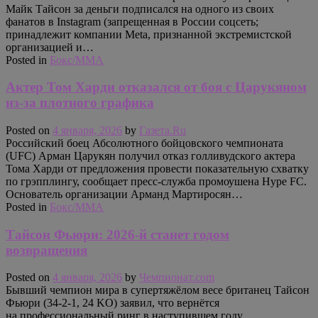
Майк Тайсон за деньги подписался на одного из своих
фанатов в Instagram (запрещенная в России соцсеть;
принадлежит компании Meta, признанной экстремистской
организацией и…
Posted in
Бокс/MMA
Актер Том Харди отказался от боя с Царукяном
из-за плотного графика
Posted on
4 января, 2026
by
Газета.Ru
Российский боец Абсолютного бойцовского чемпионата
(UFC) Арман Царукян получил отказ голливудского актера
Тома Харди от предложения провести показательную схватку
по грэпплингу, сообщает пресс-служба промоушена Hype FC.
Основатель организации Арманд Мартиросян…
Posted in
Бокс/MMA
Тайсон Фьюри: 2026-й станет годом
возвращения
Posted on
4 января, 2026
by
Чемпионат.com
Бывший чемпион мира в супертяжёлом весе британец Тайсон
Фьюри (34-2-1, 24 KO) заявил, что вернётся
на профессиональный ринг в наступившем году.