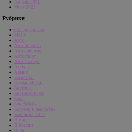
Апрель 2021
Март 2021
Рубрики
69-я параллель
MMA
Авто
Автоновости
Автособытия
Автоспорт
Автоэксперт
Актеры
Армия
Баскетбол
Безумный мир
Биатлон
Биатлон/Лыжи
Бокс
Бокс/MMA
Болезни и лекарства
Бывший СССР
В мире
В России
Вещи