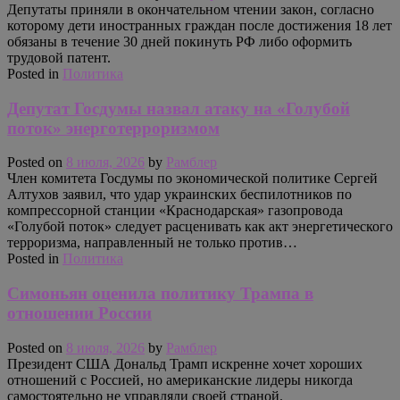
Депутаты приняли в окончательном чтении закон, согласно
которому дети иностранных граждан после достижения 18 лет
обязаны в течение 30 дней покинуть РФ либо оформить
трудовой патент.
Posted in
Политика
Депутат Госдумы назвал атаку на «Голубой
поток» энерготерроризмом
Posted on
8 июля, 2026
by
Рамблер
Член комитета Госдумы по экономической политике Сергей
Алтухов заявил, что удар украинских беспилотников по
компрессорной станции «Краснодарская» газопровода
«Голубой поток» следует расценивать как акт энергетического
терроризма, направленный не только против…
Posted in
Политика
Симоньян оценила политику Трампа в
отношении России
Posted on
8 июля, 2026
by
Рамблер
Президент США Дональд Трамп искренне хочет хороших
отношений с Россией, но американские лидеры никогда
самостоятельно не управляли своей страной.