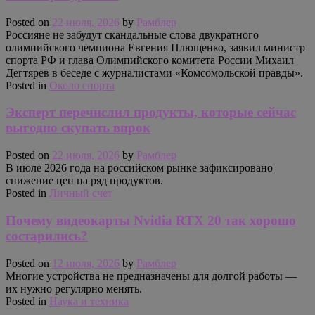
Posted on
22 июля, 2026
by
Рамблер
Россияне не забудут скандальные слова двукратного
олимпийского чемпиона Евгения Плющенко, заявил министр
спорта РФ и глава Олимпийского комитета России Михаил
Дегтярев в беседе с журналистами «Комсомольской правды».
Posted in
Около спорта
Эксперт перечислил продукты, которые сейчас
выгодно скупать впрок
Posted on
22 июля, 2026
by
Рамблер
В июле 2026 года на российском рынке зафиксировано
снижение цен на ряд продуктов.
Posted in
Личный счет
Почему видеокарты Nvidia RTX 20 так хорошо
состарились?
Posted on
12 июля, 2026
by
Рамблер
Многие устройства не предназначены для долгой работы —
их нужно регулярно менять.
Posted in
Наука и техника