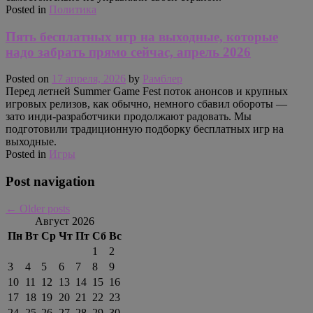
Posted in
Политика
Пять бесплатных игр на выходные, которые
надо забрать прямо сейчас, апрель 2026
Posted on
17 апреля, 2026
by
Рамблер
Перед летней Summer Game Fest поток анонсов и крупных
игровых релизов, как обычно, немного сбавил обороты —
зато инди-разработчики продолжают радовать. Мы
подготовили традиционную подборку бесплатных игр на
выходные.
Posted in
Игры
Post navigation
←
Older posts
Август 2026
Пн
Вт
Ср
Чт
Пт
Сб
Вс
1
2
3
4
5
6
7
8
9
10
11
12
13
14
15
16
17
18
19
20
21
22
23
24
25
26
27
28
29
30